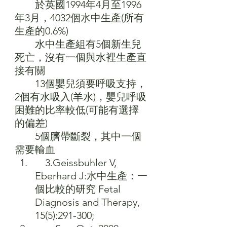
　　於英國1994年4月至1996
年3月，4032個水中生產(所有
生產的0.6%)
　　水中生產組有5個新生兒
死亡，沒有一個與水裡生產直
接有關
　　13個嬰兒須要呼吸支持，
2個有水吸入(羊水)，嬰兒呼吸
困難的比率較低(可能有選擇
的偏差)
　　5個臍帶斷裂，其中一個
需要輸血
　3.Geissbuhler V, 
Eberhard J:水中生產：一
個比較的研究 Fetal 
Diagnosis and Therapy, 
15(5):291-300;