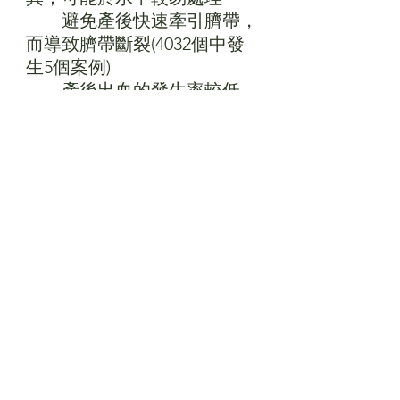
　　避免產後快速牽引臍帶，
而導致臍帶斷裂(4032個中發
生5個案例)
　　產後出血的發生率較低，
胎盤娩出後通常不須使用催產
素
　　初產婦水中生產的會陰裂
傷較少，經產婦則機會相當
　　水中生產的母親有較高的
滿意度
六、臨床的指引：
 　1.母親及陪伴者的準備是相
當重要的
　　期望最好是有彈性的；水
中生產未必適合妳
　　必須接受指導及了解浴缸