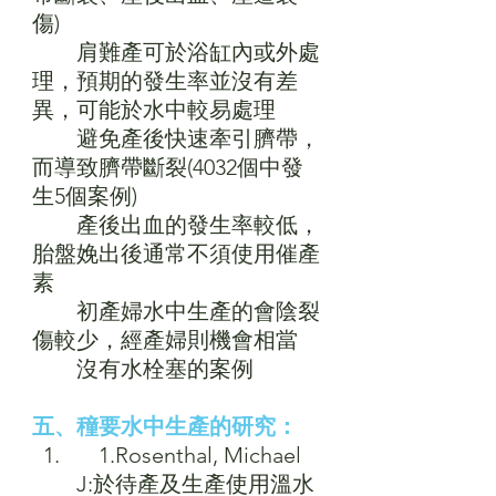
傷)
　　肩難產可於浴缸內或外處
理，預期的發生率並沒有差
異，可能於水中較易處理
　　避免產後快速牽引臍帶，
而導致臍帶斷裂(4032個中發
生5個案例)
　　產後出血的發生率較低，
胎盤娩出後通常不須使用催產
素
　　初產婦水中生產的會陰裂
傷較少，經產婦則機會相當
　　沒有水栓塞的案例
五、穜要水中生產的研究：
　1.Rosenthal, Michael 
J:於待產及生產使用溫水