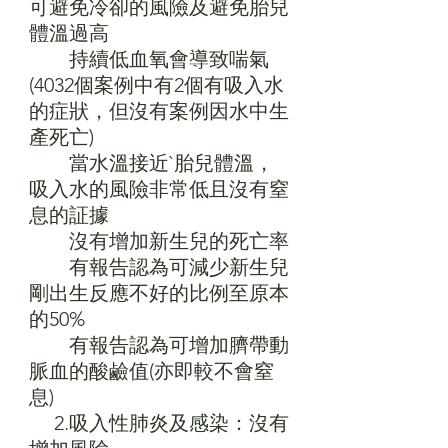
可避免冷卻的風險及避免胎兒
體溫過高
　　持續低血氧會導致喘氣
(4032個案例中有2個有吸入水
的症狀，但沒有案例因水中生
產死亡)
　　當水溫接近`胎兒體溫，
吸入水的風險非常低且沒有窒
息的証據
　　沒有增加新生兒的死亡率
　　有報告認為可減少新生兒
剛出生反應不好的比例至原本
的50%
　　有報告認為可增加臍帶動
脈血的酸鹼值(亦即較不會窒
息)
　 2.吸入性肺炎及感染：沒有