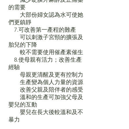
的需要
　　大部份婦女認為水可使她
們更鎮靜
　7.可改善第一產程的難產
　　可以刺激子宮頸的擴張及
胎兒的下降
　　較不需要使用催產素催生
　8.使母親有活力；改善生產
經驗
　　母親更清醒及更有控制力
　　生產變為個人力量的資源
　　改善父親及陪伴者的感受
　　溫和的生產可加強父母及
嬰兒的互動
　　嬰兒在長大後較溫和及不
暴力