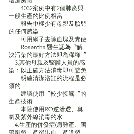
增加風險
　　4032案例中有2個肺炎與
一般生產的比例相當
　　報告中極少有母親及胎兒
的任何感染
　　可用網子去除血塊及糞便
　　Rosenthal醫生認為〝解
決污染的最好方法即為稀釋〞
　3.其他母親及醫護人員的感
染：以正確方法消毒即可避免
　　明確清潔浴缸的流程是必
須的
　　建議使用〝較少接觸〞的
生產技術
　　本院使用RO逆滲透、臭
氣及紫外線消毒的水
　4.生產的併發症(肩難產、臍
帶斷裂、產後出血、產道裂