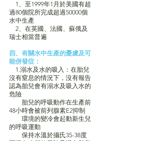
　1、至1999年1月於美國有超
過80個院所完成超過50000個
水中生產
　2、在英國、法國、蘇俄及
瑞士相當普遍
四、有關水中生產的憂慮及可
能併發症：
　1.溺水及水的吸入：在胎兒
沒有窒息的情況下，沒有報告
認為胎兒會有溺水及吸入水的
危險
　　胎兒的呼吸動作在生產前
48小時會被前列腺素E2抑制
　　環境的變冷會起動新生兒
的呼吸運動
　　保持水溫於攝氏35-38度