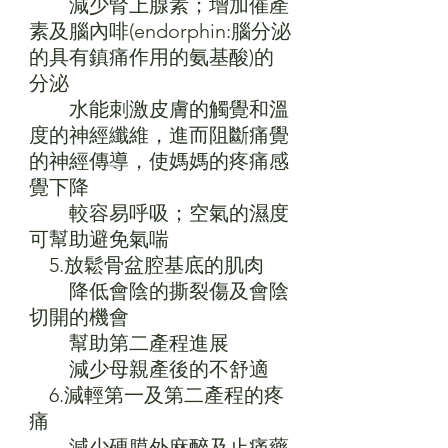
　　減少腎上腺素；增加催產
素及腦內啡(endorphin:腦分泌
的具有鎮痛作用的氨基酸)的
分泌
　　水能刺激皮膚的觸覺和溫
度的神經纖維，進而阻斷痛覺
的神經傳導，使媽媽的疼痛感
覺下降
　　較容易呼吸；空氣的濕度
可幫助避免氣喘
　5.放鬆骨盆腔基底的肌肉
　　降低會陰的撕裂傷及會陰
切開的機會
　　幫助第二產程進展
　　減少母親產後的不舒適
　6.減輕第一及第二產程的疼
痛
　　減少硬膜外麻醉及止痛藥