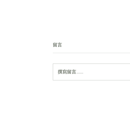
留言
撰寫留言......
樂寶兒婦幼診所支持「母乳哺
育十大政策」