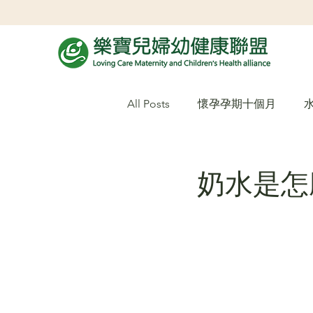
All Posts
懷孕孕期十個月
奶水是怎