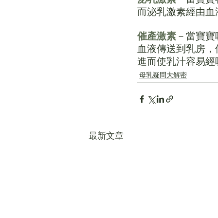
而泌乳激素經由血
催產激素
－當寶寶
血液傳送到乳房，
進而使乳汁容易經
母乳疑問大解密
最新文章