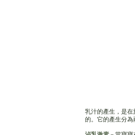
乳汁的產生，是在
的。它的產生分為
泌乳激素
－當寶寶